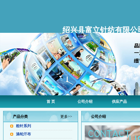
绍兴县富立针纺有限公
首 页
公司介绍
供应产品
产品分类
更多>>
公司介绍
粗针系列
涤纶汗布