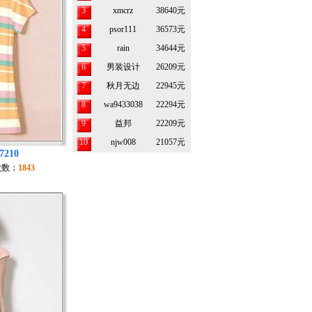
3
xmcrz
38640元
4
psor111
36573元
5
rain
34644元
6
男装设计
26209元
7
秋月无边
22945元
8
wa9433038
22294元
9
益邦
22209元
10
njw008
21057元
7210
次数：
1843