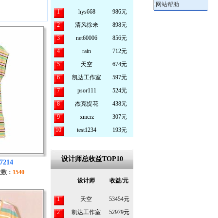
•
网站帮助
1
hys668
986元
2
清风徐来
898元
3
net60006
856元
4
rain
712元
5
天空
674元
6
凯达工作室
597元
7
psor111
524元
8
杰克提花
438元
9
xmcrz
307元
10
test1234
193元
设计师总收益TOP10
7214
次数：
1540
设计师
收益/元
1
天空
53454元
2
凯达工作室
52979元