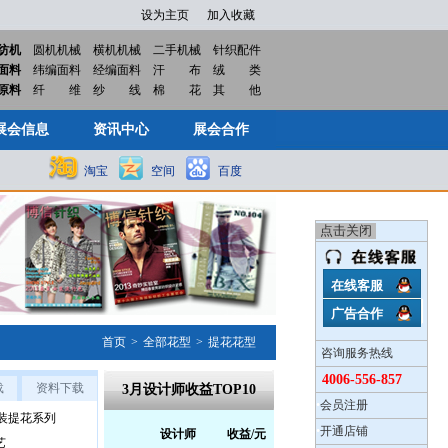
设为主页
加入收藏
纺机
圆机机械
横机机械
二手机械
针织配件
面料
纬编面料
经编面料
汗
布
绒
类
展会信息
资讯中心
展会合作
原料
纤
维
纱
线
棉
花
其
他
展会信息
资讯中心
展会合作
淘宝
空间
百度
在线客服
广告合作
首页
>
全部花型
>
提花花型
咨询服务热线
4006-556-857
载
资料下载
3月设计师收益TOP10
•
会员注册
装提花系列
•
开通店铺
设计师
收益/元
艺