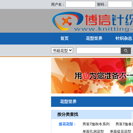
用户名：
密码：
首页
花型世界
针织杂志
首页
花型世界
针织杂志
花型世界
按分类查找
提花花型：
男装T恤秋冬系列
男装T恤春
单面孔洞花型
单面提花花型