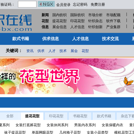
验证码：
忘记密码
免费注册
会员登录
|
新闻
国内纺织
国际纺织
市场分析
市场配额
|
花型
提花花型
印花花型
针织杂志
软件下载
|
款式书籍
供求信息
人才信息
技术交流
信息
展会信息
人才信息
针织创新
产业集群
款式书籍
供求信息
人才信息
技术交流
关键词：
资讯
供求
人才
技术
展会
花型
全部
提花花型
印花花型
书籍花型
款式书籍
杂志下
夏系列
女装打底裤花型
女装休闲系列
男装内衣系列
女装保暖内衣
童
袜子提花花型
单面网眼花型
几何格子花型
女装小花类型
横机花型工