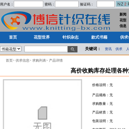
用户名：
密码：
验证码：
新闻
花型
首页
花型世界
针织杂志
款式书籍
供求
信息
首页
花型世界
针织杂志
款式书籍
供求
关键词：
资讯
供求
首页
>
供求信息
>
求购列表
>
产品详情
高价收购库存处理各种
价格说明：无
产品规格：无
求购数量：无
产品材质：无
包装说明：无