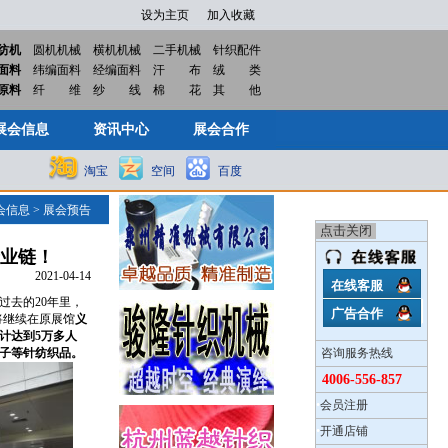
设为主页
加入收藏
纺机
圆机机械
横机机械
二手机械
针织配件
面料
纬编面料
经编面料
汗
布
绒
类
展会信息
资讯中心
展会合作
原料
纤
维
纱
线
棉
花
其
他
展会信息
资讯中心
展会合作
淘宝
空间
百度
会信息
>
展会预告
产业链！
2021-04-14
在线客服
过去的20年里，
广告合作
将继续在原展馆
义
预计达到5万多人
子等针纺织品。
咨询服务热线
4006-556-857
•
会员注册
•
开通店铺