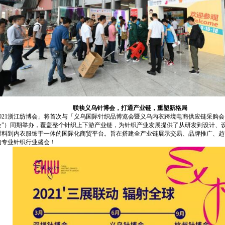
联袂义乌针博会，打通产业链，重塑新格局
2021浙江纺博会」将首次与「义乌国际针织品博览会暨义乌内衣跨境电商供应链采购会
会”）同期举办，覆盖整个针织上下游产业链，为针织产业发展提供了从研发到设计、
材料到内衣服饰于一体的国际化商贸平台。旨在搭建全产业链展示交易、品牌推广、趋
的专业针织行业盛会！