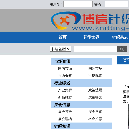
用户名：
密码：
首页
花型世界
针织杂志
首页
花型世界
针织杂志
资
市场资讯
国内市场
国际市场
市场分析
市场配额
行业综述
「
产业集群
政策法规
深
乌
新品推荐
质量曝光
次
展会信息
展会预告
展会回顾
展会现场
名企推荐
针织知识