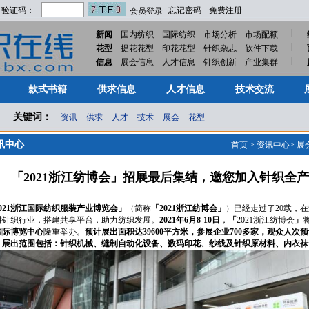
验证码：
忘记密码
免费注册
会员登录
|
新闻
国内纺织
国际纺织
市场分析
市场配额
|
花型
提花花型
印花花型
针织杂志
软件下载
|
款式书籍
供求信息
人才信息
技术交流
信息
展会信息
人才信息
针织创新
产业集群
款式书籍
供求信息
人才信息
技术交流
关键词：
资讯
供求
人才
技术
展会
花型
讯中心
首页
>
资讯中心
>
展
「2021浙江纺博会」招展最后集结，邀您加入针织全
2021浙江国际纺织服装产业博览会」
（简称
「2021浙江纺博会」
）已经走过了20载，在
耕针织行业，搭建共享平台，助力纺织发展。
2021年6月8-10日
，
「
2021浙江纺博会
」
国际博览中心
隆重举办。
预计展出面积达39600平方米，参展企业700多家，观众人次
。展出范围包括：针织机械、缝制自动化设备、数码印花、纱线及针织原材料、内衣袜