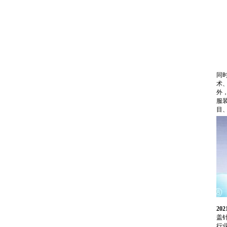
同
术
外
服
目
20
盖
行